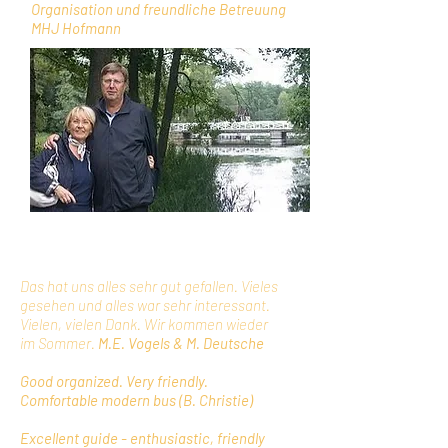
Organisation und freundliche Betreuung
MHJ Hofmann
TaruTours -Gäste on Tour
Das hat uns alles sehr gut gefallen. Vieles
gesehen und alles war sehr interessant.
Vielen, vielen Dank. Wir kommen wieder
im Sommer.
M.E. Vogels & M. Deutsche
Good organized. Very friendly.
Comfortable modern bus (B. Christie)
Excellent guide - enthusiastic, friendly