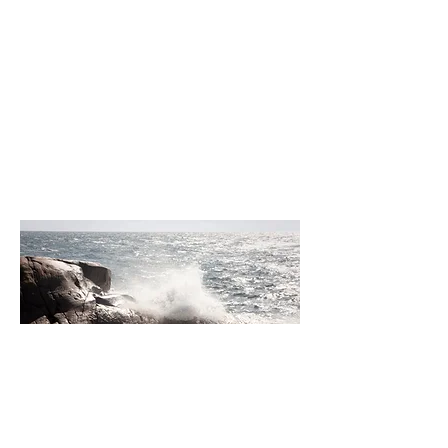
Deutschsprachige
Betreuung
........................
Faire Preise
........................
Flexibilität
Warum TaruTours?